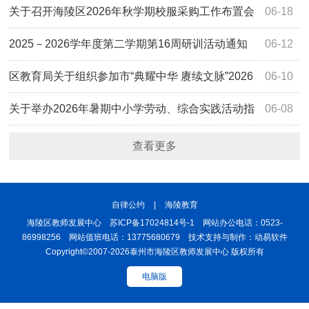
通知
关于召开海陵区2026年秋学期校服采购工作布置会
06-18
的通知
2025－2026学年度第二学期第16周研训活动通知
06-12
区教育局关于组织参加市“典耀中华 赓续文脉”2026
06-10
年度中华经典诵写讲系列活动的通知
关于举办2026年暑期中小学劳动、综合实践活动指
06-08
导教师专项培训班的通知
查看更多
自律公约
|
海陵教育
海陵区教师发展中心 苏ICP备17024814号-1 网站办公电话：0523-
86998256 网站值班电话：13775680679 技术支持与制作：动易软件
Copyright©2007-2026泰州市海陵区教师发展中心 版权所有
电脑版