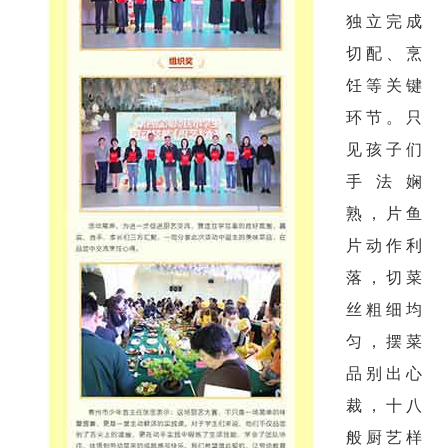
独立完成
切配、烹
饪等关键
环节。只
见孩子们
手法娴
熟，片鱼
片动作利
落，切菜
丝粗细均
匀，摆菜
品别出心
裁，十八
般厨艺样