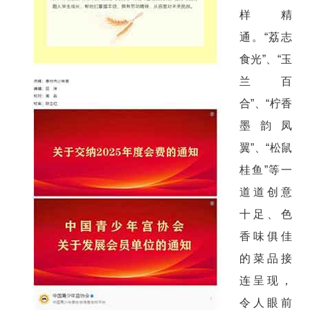
样精
通。“荔志
食光”、“玉
兰百
合”、“柠香
墨韵凤
翼”、“松鼠
桂鱼”等一
道道创意
十足、色
香味俱佳
的菜品接
连呈现，
令人眼前