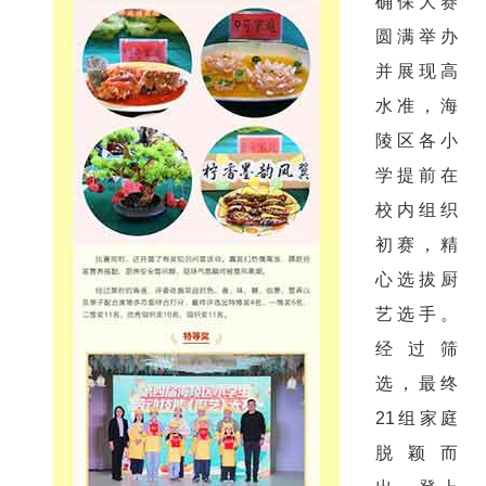
确保大赛
圆满举办
并展现高
水准，海
陵区各小
学提前在
校内组织
初赛，精
心选拔厨
艺选手。
经过筛
选，最终
21组家庭
脱颖而