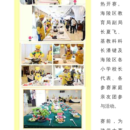
热开赛。
海陵区教
育局副局
长夏飞、
基教科科
长潘键及
海陵区各
小学校长
代表、各
参赛家庭
亲友团参
与活动。
赛前，为