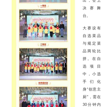
出，登上
决赛舞
台。
大赛设有
自选菜品
与规定菜
品两轮比
拼。在自
选项目
中，小选
手们化
身“创意主
厨”，需在
30分钟内