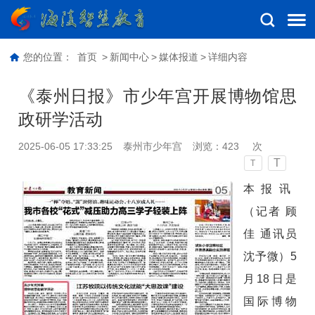
您的位置：
首页
>
新闻中心
>
媒体报道
>
详细内容
《泰州日报》市少年宫开展博物馆思
政研学活动
2025-06-05 17:33:25
泰州市少年宫
浏览：
423
次
T
T
本报讯
（记者 顾
佳 通讯员
沈予微）5
月18日是
国际博物