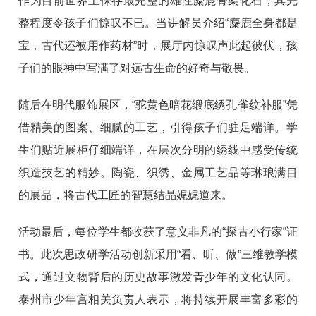
作为目前世界上保存最完整的雄性麋鹿骨架化石，其完
整程度令孩子们惊叹不已。当讲解员介绍“麋鹿全身都是
宝，古代还被用作药材”时，展厅内惊叹声此起彼伏，孩
子们的眼神中写满了对远古生命的好奇与敬畏。
随后在明代服饰展区，“驼黄色暗花缎底绣孔雀纹补服”凭
借精美的图案、细腻的工艺，引得孩子们驻足端详。学
生们贴近展柜仔细端详，在层次分明的绣线中感受传统
织造技艺的精妙。陶瓷、织绣、金属工艺品等琳琅满目
的展品，将古代工匠的智慧结晶娓娓道来。
活动最后，每位学生都收获了意义非凡的“探古小行家”证
书。此次思政研学活动创新采用“看、听、做”三维教学模
式，通过文物背后的历史故事激发青少年的文化认同。
泰州市少年宫相关负责人表示，将持续开展丰富多彩的