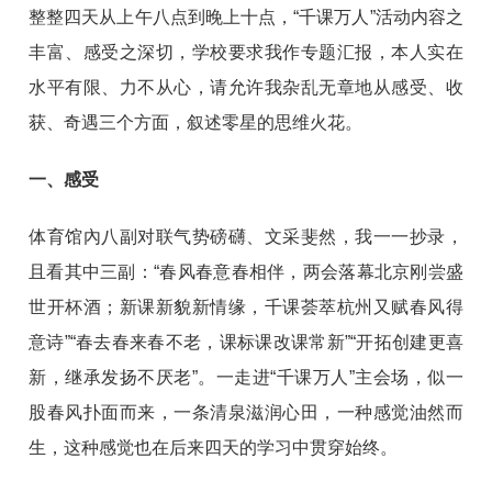
整整四天从上午八点到晚上十点，“千课万人”活动内容之
丰富、感受之深切，学校要求我作专题汇报，本人实在
水平有限、力不从心，请允许我杂乱无章地从感受、收
获、奇遇三个方面，叙述零星的思维火花。
一、感受
体育馆內八副对联气势磅礴、文采斐然，我一一抄录，
且看其中三副：“春风春意春相伴，两会落幕北京刚尝盛
世开杯酒；新课新貌新情缘，千课荟萃杭州又赋春风得
意诗”“春去春来春不老，课标课改课常新”“开拓创建更喜
新，继承发扬不厌老”。一走进“千课万人”主会场，似一
股春风扑面而来，一条清泉滋润心田，一种感觉油然而
生，这种感觉也在后来四天的学习中贯穿始终。