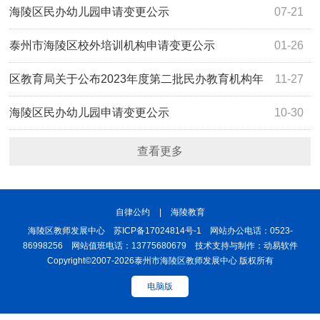
结果的公告
海陵区民办幼儿园申请变更公示
07-21
泰州市海陵区校外培训机构申请变更公示
01-26
区教育局关于公布2023年度第二批民办教育机构年
11-27
检结果的公告
海陵区民办幼儿园申请变更公示
10-30
查看更多
自律公约
|
海陵教育
海陵区教师发展中心 苏ICP备17024814号-1 网站办公电话：0523-
86998256 网站值班电话：13775680679 技术支持与制作：动易软件
Copyright©2007-2026泰州市海陵区教师发展中心 版权所有
电脑版