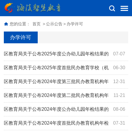
您的位置：
首页
>
公示公告
>
办学许可
办学许可
区教育局关于公布2025年度公办幼儿园年检结果的
07-07
通知
区教育局关于公布2025年度首批民办教育学校（机
06-30
构）年检结果的公告
区教育局关于公布2024年度第三批民办教育机构年
12-31
检结果的公告
区教育局关于公布2024年度第二批民办教育机构年
11-21
检结果的公告
区教育局关于公布2024年度公办幼儿园年检结果的
08-06
通知
区教育局关于公布2024年度首批民办教育机构年检
07-31